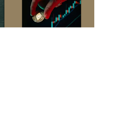
LEIA MAIS
Avenida Ministro Ivan Lins, 800 -
Cobertura, 302
Barra da Tijuca - Rio de Janeiro - RJ