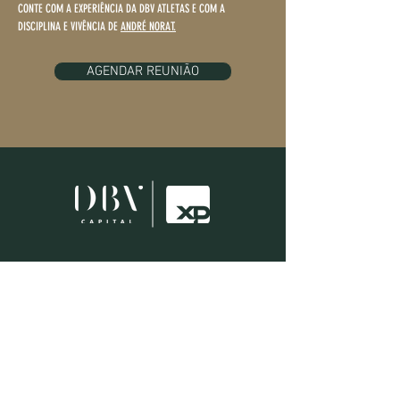
CONTE COM A EXPERIÊNCIA DA DBV ATLETAS E COM A
DISCIPLINA E VIVÊNCIA DE
ANDRÉ NORAT.
AGENDAR REUNIÃO
Avenida Ministro Ivan Lins, 800 -
Cobertura, 302
Barra da Tijuca - Rio de Janeiro - RJ
(21) 3546-0332
contato@dbvcapital.com.b
r